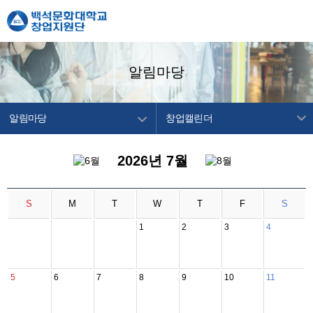
알림마당
알림마당
창업캘린더
창업지원단 소개
공지사항
2026년 7월
창업교육센터
창업캘린더
창업보육센터
S
M
T
W
T
F
S
백석메이커스
1
2
3
4
공간/장비 예약
알림마당
5
6
7
8
9
10
11
이용안내