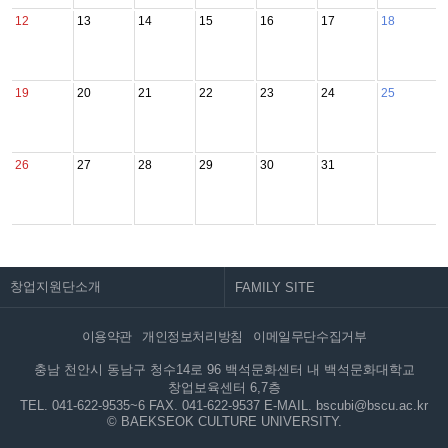
12
13
14
15
16
17
18
19
20
21
22
23
24
25
26
27
28
29
30
31
창업지원단소개
이용약관
개인정보처리방침
이메일무단수집거부
충남 천안시 동남구 청수14로 96 백석문화센터 내 백석문화대학교
창업보육센터 6,7층
TEL. 041-622-9535~6
FAX. 041-622-9537
E-MAIL. bscubi@bscu.ac.kr
© BAEKSEOK CULTURE UNIVERSITY.