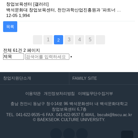
창업보육센터
[갤러리]
백석문화대 창업보육센터, 천안과학산업진흥원과 '파트너 …
12-05
1,994
목록
1
3
4
5
2
전체 61건
2 페이지
창업지원단소개
이용약관
개인정보처리방침
이메일무단수집거부
충남 천안시 동남구 청수14로 96 백석문화센터 내 백석문화대학교
창업보육센터 6,7층
TEL. 041-622-9535~6
FAX. 041-622-9537
E-MAIL. bscubi@bscu.ac.kr
© BAEKSEOK CULTURE UNIVERSITY.