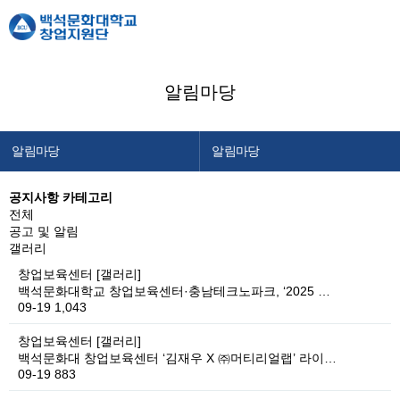
알림마당
알림마당
알림마당
창업지원단 소개
공지사항
공지사항 카테고리
전체
창업교육센터
창업캘린더
공고 및 알림
창업보육센터
갤러리
창업보육센터
[갤러리]
백석메이커스
백석문화대학교 창업보육센터·충남테크노파크, ‘2025 …
09-19
1,043
공간/장비 예약
알림마당
창업보육센터
[갤러리]
백석문화대 창업보육센터 ‘김재우 X ㈜머티리얼랩’ 라이…
이용안내
09-19
883