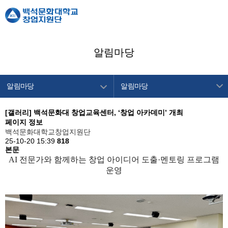
알림마당
알림마당
알림마당
창업지원단 소개
공지사항
[갤러리]
백석문화대 창업교육센터, ‘창업 아카데미’ 개최
페이지 정보
창업교육센터
창업캘린더
백석문화대학교창업지원단
25-10-20 15:39
창업보육센터
818
본문
백석메이커스
AI 전문가와 함께하는 창업 아이디어 도출·멘토링 프로그램
운영
공간/장비 예약
알림마당
이용안내