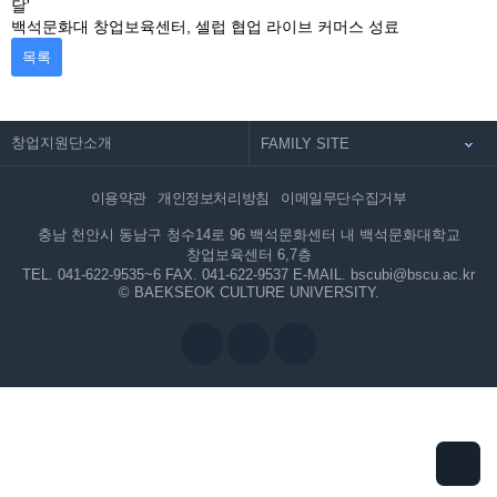
달'
백석문화대 창업보육센터, 셀럽 협업 라이브 커머스 성료
목록
창업지원단소개
이용약관
개인정보처리방침
이메일무단수집거부
충남 천안시 동남구 청수14로 96 백석문화센터 내 백석문화대학교
창업보육센터 6,7층
TEL. 041-622-9535~6
FAX. 041-622-9537
E-MAIL. bscubi@bscu.ac.kr
© BAEKSEOK CULTURE UNIVERSITY.