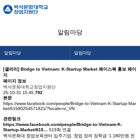
알림마당
알림마당
알림마당
창업지원단 소개
공지사항
[갤러리]
Bridge to Vietnam: K-Startup Market 페이스북 홍보 페이
지
창업교육센터
창업캘린더
페이지 정보
창업보육센터
백석문화대학교창업지원단
25-10-31 15:45
792
백석메이커스
본문
https://www.facebook.com/people/Bridge-to-Vietnam-K-Startup-Mar
공간/장비 예약
ket/61580254571821/?locale=vi_VN
알림마당
관련링크
https://www.facebook.com/people/Bridge-to-Vietnam-K-
이용안내
Startup-Market/615…
519회 연결
백석문화대 창업보육센터 입주기업, 창업 장려 장학금 '1,180만원 전