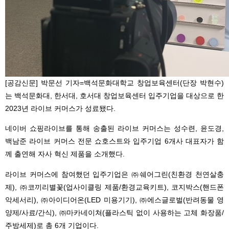
[공감신문] 박문선 기자=백석문화대학교 창업보육센터(단장 박현수)
는 백석문화대, 한서대, 호서대 창업보육센터 입주기업을 대상으로 한
2023년 라이브 커머스가 성료됐다.
네이버 쇼핑라이브를 통해 송출된 라이브 커머스는 성수련, 윤도경,
백남준 라이브 커머스 전문 쇼호스트와 입주기업 6개사 대표자가 함
께 출연해 자사 혁신 제품을 소개했다.
라이브 커머스에 참여했던 입주기업은 ㈜쉐어그린(친환경 천연살충
제), ㈜코끼리별꽃(업사이클링 제품/환경교육키트), 코지박스(핸드폰
악세서리), ㈜아이디어온(LED 미용기기), ㈜에스글로벌(반려동물 영
양제/사료/간식), ㈜마카네이쳐(플라스틱 없이 사용하는 고체 화장품/
주방세제)로 총 6개 기업이다.