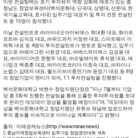
이번 컨설팅에는 초기 투자유치 역량 강화에 애로가 있는 충
청남도 창업보육센터(백석문화대, 단국대, 상명대, 선문대, 한
국기술교육대, 호서대) 입주기업 대표자 및 투자 전문 컨설턴
트 등 13명이 참석했다.
이날 컨설턴트로 ㈜아이네오아이씨에스 최대환 대표, 화이트
포트㈜ 김석표 대표, ㈜위드와치 이정란 대표, 스마트웨이 이
제혁 대표 등 4명의 투자컨설턴트가 멘토로 참석했고, 입주기
업으로 ㈜쉐어그린 서윤경 대표, ㈜에스와이에스 김성용 대
표, ㈜아이디어온 한형두 대표, ㈜모빌에이트 류석원 대표, 애
니띵크 백종훈 대표, ㈜카이트코리아 이효숙 대표, ㈜차이나
는랩스 김태자 대표, 월드이브이충전기㈜ 윤정기 대표 등 8명
의 창업기업이 멘티가 되어, 1:1 투자컨설팅을 진행했다.
백석문화대학교 박현수 창업지원단장은 “지난 7월부터 기업
당 총 5회씩 진행한 컨설팅을 통해 도출한 투자IR 자료를 토대
로 온라인 데모데이 영상을 촬영할 예정이다”며, “데모데이 영
상을 백석문화대학교 창업지원단 유튜브 채널에 업로드하여
투자 홍보를 지속적으로 이어나갈 계획이다”고 밝혔다.
출처 : 미래경제뉴스(
http://www.mirae.news)
충남지역창업보육센터 입주기업 창업경진대회 개최