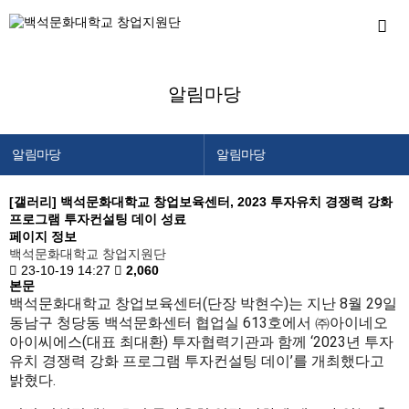
알림마당
알림마당
알림마당
창업지원단 소개
공지사항
[갤러리]
백석문화대학교 창업보육센터, 2023 투자유치 경쟁력 강화
프로그램 투자컨설팅 데이 성료
창업교육센터
창업캘린더
페이지 정보
창업보육센터
백석문화대학교 창업지원단
23-10-19 14:27
2,060
백석메이커스
본문
백석문화대학교 창업보육센터(단장 박현수)는 지난 8월 29일
공간/장비 예약
동남구 청당동 백석문화센터 협업실 613호에서 ㈜아이네오
아이씨에스(대표 최대환) 투자협력기관과 함께 ‘2023년 투자
알림마당
유치 경쟁력 강화 프로그램 투자컨설팅 데이’를 개최했다고
이용안내
밝혔다.