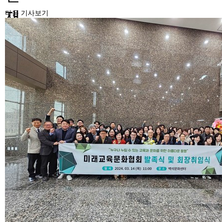
재
다음 기사보기
위
치