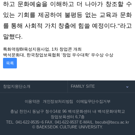
하고 문화예술을 이해하고 더 나아가 창조할 수
있는 기회를 제공하여 불평등 없는 교육과 문화
를 통해 사회적 가치 창출에 힘쓸 예정이다."라고
말했다.
특화역량BI육성지원사업, 1차 창업콘 개최
백석문화대, 한국창업보육협회 ‘창업 우수대학’ 우수상 수상
목록
창업지원단소개
이용약관
개인정보처리방침
이메일무단수집거부
충남 천안시 동남구 청수14로 96 백석문화센터 내 백석문화대학교
창업보육센터 6,7층
TEL. 041-622-9535~6
FAX. 041-622-9537
E-MAIL. bscubi@bscu.ac.kr
© BAEKSEOK CULTURE UNIVERSITY.