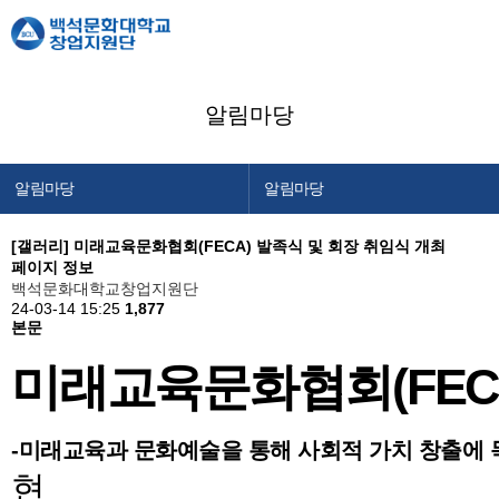
알림마당
알림마당
알림마당
창업지원단 소개
공지사항
[갤러리]
미래교육문화협회(FECA) 발족식 및 회장 취임식 개최
페이지 정보
창업교육센터
창업캘린더
백석문화대학교창업지원단
24-03-14 15:25
창업보육센터
1,877
본문
백석메이커스
미래교육문화협회(FEC
공간/장비 예약
알림마당
-미래교육과 문화예술을 통해 사회적 가치 창출에 
이용안내
현