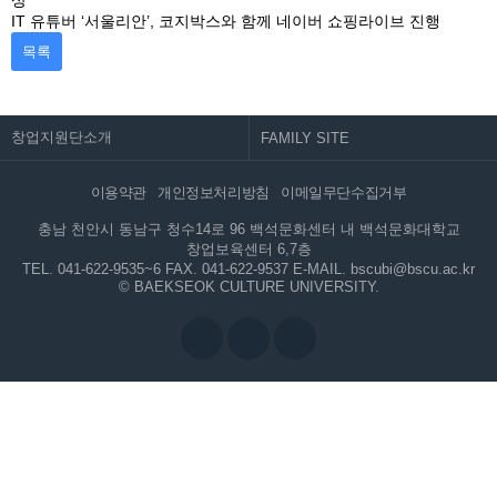
상
IT 유튜버 ‘서울리안’, 코지박스와 함께 네이버 쇼핑라이브 진행
목록
창업지원단소개
이용약관
개인정보처리방침
이메일무단수집거부
충남 천안시 동남구 청수14로 96 백석문화센터 내 백석문화대학교
창업보육센터 6,7층
TEL. 041-622-9535~6
FAX. 041-622-9537
E-MAIL. bscubi@bscu.ac.kr
© BAEKSEOK CULTURE UNIVERSITY.