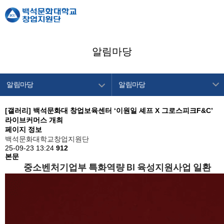
알림마당
알림마당
알림마당
창업지원단 소개
공지사항
[갤러리]
백석문화대 창업보육센터 ‘이원일 셰프 X 그로스피크F&C’
라이브커머스 개최
창업교육센터
창업캘린더
페이지 정보
창업보육센터
백석문화대학교창업지원단
25-09-23 13:24
912
백석메이커스
본문
중소벤처기업부 특화역량 BI 육성지원사업 일환
공간/장비 예약
알림마당
이용안내