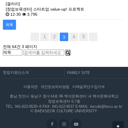
[갤러리]
[창업보육센터] 스타트업 value-up! 프로젝트
12-30
3,795
목록
1
2
4
5
3
전체 64건
3 페이지
창업지원단소개
이용약관
개인정보처리방침
이메일무단수집거부
충남 천안시 동남구 청수14로 96 백석문화센터 내 백석문화대학교
창업보육센터 6,7층
TEL. 041-622-9535~6
FAX. 041-622-9537
E-MAIL. bscubi@bscu.ac.kr
© BAEKSEOK CULTURE UNIVERSITY.