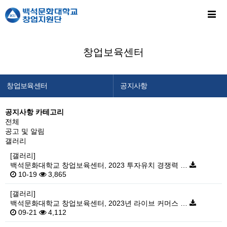
창업보육센터
창업보육센터
공지사항
창업지원단 소개
센터소개
공지사항 카테고리
전체
창업교육센터
입주안내
공고 및 알림
창업보육센터
공지사항
갤러리
[갤러리]
백석메이커스
백석문화대학교 창업보육센터, 2023 투자유치 경쟁력 …
10-19
3,865
공간/장비 예약
알림마당
[갤러리]
백석문화대학교 창업보육센터, 2023년 라이브 커머스 …
이용안내
09-21
4,112