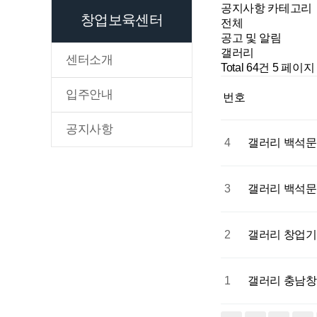
공지사항 카테고리
창업보육센터
전체
공고 및 알림
갤러리
센터소개
Total 64건
5 페이지
입주안내
번호
공지사항
4
갤러리
백석문화
3
갤러리
백석문
2
갤러리
창업기
1
갤러리
충남창