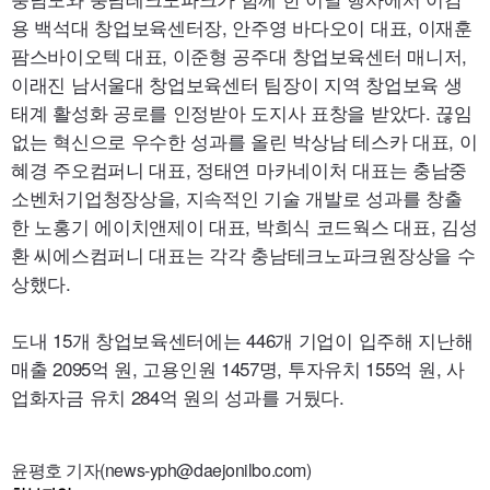
용 백석대 창업보육센터장, 안주영 바다오이 대표, 이재훈
팜스바이오텍 대표, 이준형 공주대 창업보육센터 매니저,
이래진 남서울대 창업보육센터 팀장이 지역 창업보육 생
태계 활성화 공로를 인정받아 도지사 표창을 받았다. 끊임
없는 혁신으로 우수한 성과를 올린 박상남 테스카 대표, 이
혜경 주오컴퍼니 대표, 정태연 마카네이처 대표는 충남중
소벤처기업청장상을, 지속적인 기술 개발로 성과를 창출
한 노홍기 에이치앤제이 대표, 박희식 코드웍스 대표, 김성
환 씨에스컴퍼니 대표는 각각 충남테크노파크원장상을 수
상했다.
도내
15
개 창업보육센터에는
446
개 기업이 입주해 지난해
매출
2095
억 원, 고용인원
1457
명, 투자유치
155
억 원, 사
업화자금 유치
284
억 원의 성과를 거뒀다.
윤평호 기자(news-yph@daejonilbo.com)