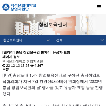
창업보육센터
창업보육센터
전체
창업지원단 소개
센터소개
[갤러리]
충남 창업보육인 한자리, 유공자 표창
페이지 정보
창업교육센터
입주안내
백석문화대학교 창업지원단
창업보육센터
22-12-13 15:25
4,267
공지사항
본문
백석메이커스
[천안]충남도내
15
개 창업보육센터로 구성된 충남창업보
육협의회가 지난 7일 천안신라스테이 연회장에서
'2022
년
공간/장비 예약
충남 창업보육인의 날' 행사를 갖고 유공자 표창 등을 진행
알림마당
했다.
이용안내
충남도와 충남테크노파크가 함께 한 이날 행사에서 이감