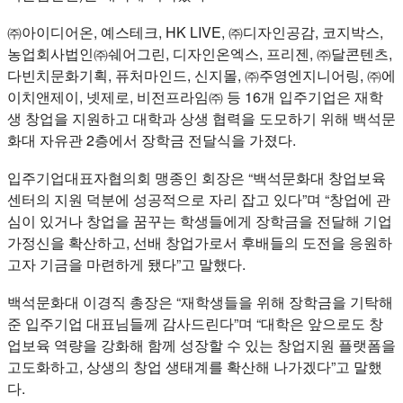
㈜아이디어온, 예스테크, HK LIVE, ㈜디자인공감, 코지박스,
농업회사법인㈜쉐어그린, 디자인온엑스, 프리젠, ㈜달콘텐츠,
다빈치문화기획, 퓨처마인드, 신지몰, ㈜주영엔지니어링, ㈜에
이치앤제이, 넷제로, 비전프라임㈜ 등 16개 입주기업은 재학
생 창업을 지원하고 대학과 상생 협력을 도모하기 위해 백석문
화대 자유관 2층에서 장학금 전달식을 가졌다.
입주기업대표자협의회 맹종인 회장은 “백석문화대 창업보육
센터의 지원 덕분에 성공적으로 자리 잡고 있다”며 “창업에 관
심이 있거나 창업을 꿈꾸는 학생들에게 장학금을 전달해 기업
가정신을 확산하고, 선배 창업가로서 후배들의 도전을 응원하
고자 기금을 마련하게 됐다”고 말했다.
백석문화대 이경직 총장은 “재학생들을 위해 장학금을 기탁해
준 입주기업 대표님들께 감사드린다”며 “대학은 앞으로도 창
업보육 역량을 강화해 함께 성장할 수 있는 창업지원 플랫폼을
고도화하고, 상생의 창업 생태계를 확산해 나가겠다”고 말했
다.