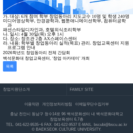
가
.
대상
: 6
개 참여 학부 창업동아리 지도교수
10
명 및 학생
240
명
미디어영상학부
,
안경광학과
,
웹툰애니메이션학부
,
컴퓨터공학
과
패션스타일디자인과
,
호텔외식조리학부
나
.
일시
: 4
월
30
일
(
목
)
오후
1
시
다
.
장소
:
창조관
2
층
AX
스페이스센터
라
.
내용
:
학부별 창업동아리 실적
(
목표
)
관리
.
창업교육센터 지원
프로그램 안내
2026학년도 창업동아리 전체 간담회
백석문화대 창업교육센터, ‘창업 아카데미’ 개최
목록
창업지원단소개
이용약관
개인정보처리방침
이메일무단수집거부
충남 천안시 동남구 청수14로 96 백석문화센터 내 백석문화대학교
창업보육센터 6,7층
TEL. 041-622-9535~6
FAX. 041-622-9537
E-MAIL. bscubi@bscu.ac.kr
© BAEKSEOK CULTURE UNIVERSITY.