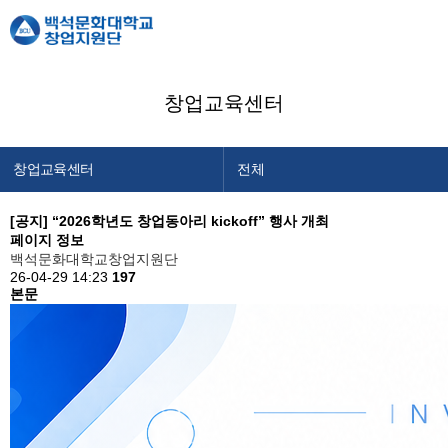
창업교육센터
창업교육센터
전체
창업지원단 소개
센터소개
[공지]
“2026학년도 창업동아리 kickoff” 행사 개최
페이지 정보
창업교육센터
프로그램 안내
백석문화대학교창업지원단
26-04-29 14:23
창업보육센터
197
프로그램 일정
본문
백석메이커스
공지사항
공간/장비 예약
알림마당
이용안내