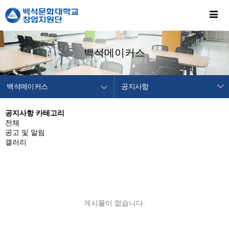
백석메이커스
백석메이커스
공지사항
창업지원단 소개
메이커스소개
공지사항 카테고리
전체
창업교육센터
프로그램 안내
공고 및 알림
창업보육센터
프로그램 신청
갤러리
백석메이커스
공지사항
공간/장비 예약
알림마당
게시물이 없습니다.
이용안내