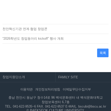
천안혁신기관 연계·협업 창업콘
“2026학년도 창업동아리 kickoff” 행사 개최
목록
창업지원단소개
이용약관
개인정보처리방침
이메일무단수집거부
충남 천안시 동남구 청수14로 96 백석문화센터 내 백석문화대학교
창업보육센터 6,7층
TEL. 041-622-9535~6
FAX. 041-622-9537
E-MAIL. bscubi@bscu.ac.kr
© BAEKSEOK CULTURE UNIVERSITY.