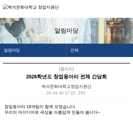
알림마당
알림마당
전체
창업지원단 소개
공지사항
[갤러리]
창업교육센터
창업캘린더
2026학년도 창업동아리 전체 간담회
창업보육센터
백석문화대학교창업지원단
백석메이커스
26-04-30 17:22
293
공간/장비 예약
본문
창업동아리 18개팀이 함께 모였습니다.
우리의 아이디어로 세상을 아름답게 만들어 봅시다~
알림마당
이용안내