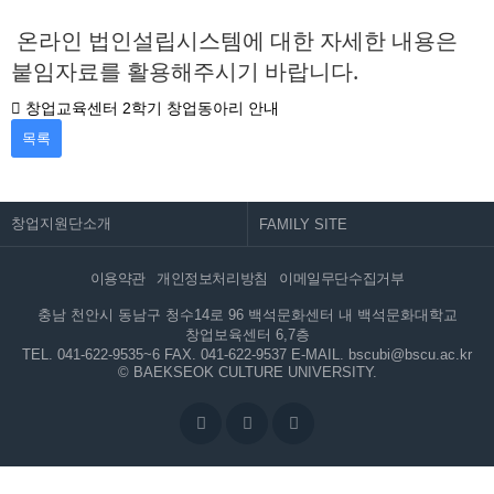
온라인 법인설립시스템에 대한 자세한 내용은
붙임자료를 활용해주시기 바랍니다.
창업교육센터 2학기 창업동아리 안내
목록
창업지원단소개
이용약관
개인정보처리방침
이메일무단수집거부
충남 천안시 동남구 청수14로 96 백석문화센터 내 백석문화대학교
창업보육센터 6,7층
TEL. 041-622-9535~6
FAX. 041-622-9537
E-MAIL. bscubi@bscu.ac.kr
© BAEKSEOK CULTURE UNIVERSITY.