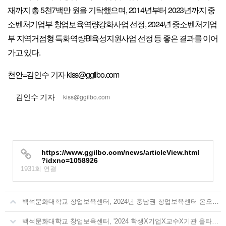
재까지 총 5천7백만 원을 기탁했으며, 2014년부터 2023년까지 중
소벤처기업부 창업보육역량강화사업 선정, 2024년 중소벤처기업
부 지역거점형 특화역량BI육성지원사업 선정 등 좋은 결과를 이어
가고 있다.
천안=김인수 기자 kiss@ggilbo.com
김인수 기자
kiss@ggilbo.com
https://www.ggilbo.com/news/articleView.html
?idxno=1058926
1931회 연결
백석문화대학교 창업보육센터, 2024년 충남권 창업보육센터 온오프라인 판매 촉진 라이브 커머스 사업 실시
백석문화대학교 창업보육센터, '2024 학생X기업X교수X기관 울타리 없는 상담 포럼' 개최