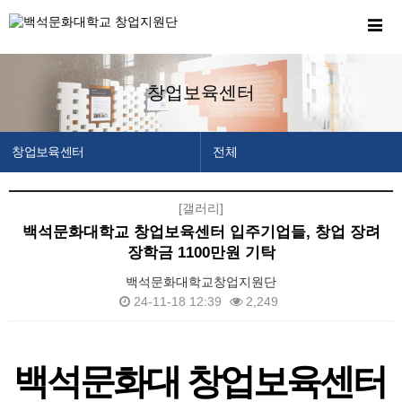
창업보육센터
창업보육센터
전체
창업지원단 소개
센터소개
[갤러리]
창업교육센터
입주안내
백석문화대학교 창업보육센터 입주기업들, 창업 장려
창업보육센터
공지사항
장학금 1100만원 기탁
백석메이커스
백석문화대학교창업지원단
24-11-18 12:39
2,249
공간/장비 예약
알림마당
본문
백석문화대 창업보육센터
이용안내