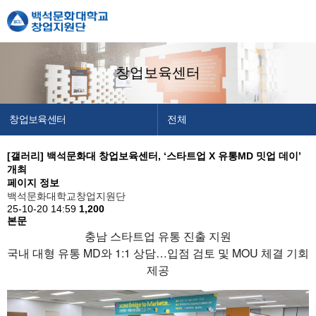
창업보육센터
창업보육센터
전체
창업지원단 소개
센터소개
[갤러리]
백석문화대 창업보육센터, ‘스타트업 X 유통MD 밋업 데이’
개최
창업교육센터
입주안내
페이지 정보
창업보육센터
공지사항
백석문화대학교창업지원단
25-10-20 14:59
1,200
백석메이커스
본문
충남 스타트업 유통 진출 지원
공간/장비 예약
국내 대형 유통 MD와 1:1 상담…입점 검토 및 MOU 체결 기회
알림마당
제공
이용안내