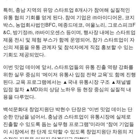
특히, 충남 지역의 유망 스타트업 8개사가 참여해 실질적인
유통 협의 기회를 얻게 된다. 참여 기업은 ㈜아이디어온, 코지
박스, 농업회사법인BFC, 메종드데코, 여울노리, 그로스피크F
&C, 방기정㈜, ㈜바이오센스 등이며, 행사장 내에는 스타트업
제품 전시 및 체험 부스가 함께 운영되어, 참가 스타트업이 자
신의 제품을 유통 관계자 및 참석자에게 직접 홍보할 수 있는
기회도 제공되었다.
이번 밋업 데이에 앞서, 스타트업들의 유통 진출 역량 강화를
위한 실무 중심의 ‘메이저 유통사 입점 전략 교육’도 함께 진행
된다. 교육 프로그램에서는 ▲국내 유통시장 구조 ▲채널별
입점 절차 ▲MD와의 상담 노하우 등 현장 중심의 실질적 내
용을 다루었다.
백석문화대 창업지원단 박현수 단장은 “이번 밋업 데이는 단
순한 만남을 넘어서, 충남권 스타트업이 유통시장에 실제로
진출할 수 있도록 돕는 실무형 프로그램”이라며 “참여 기업들
이 시장에서 한 단계 도약할 수 있도록 창업지원단 차원의 지
속적인 지원을 아끼지 않겠다”고 말했다.