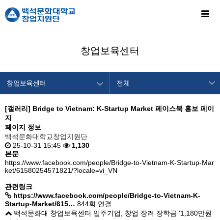
창업보육센터
창업보육센터
전체
창업지원단 소개
센터소개
[갤러리]
Bridge to Vietnam: K-Startup Market 페이스북 홍보 페이
지
창업교육센터
입주안내
페이지 정보
창업보육센터
공지사항
백석문화대학교창업지원단
25-10-31 15:45
1,130
백석메이커스
본문
https://www.facebook.com/people/Bridge-to-Vietnam-K-Startup-Mar
공간/장비 예약
ket/61580254571821/?locale=vi_VN
알림마당
관련링크
https://www.facebook.com/people/Bridge-to-Vietnam-K-
이용안내
Startup-Market/615…
844회 연결
백석문화대 창업보육센터 입주기업, 창업 장려 장학금 '1,180만원