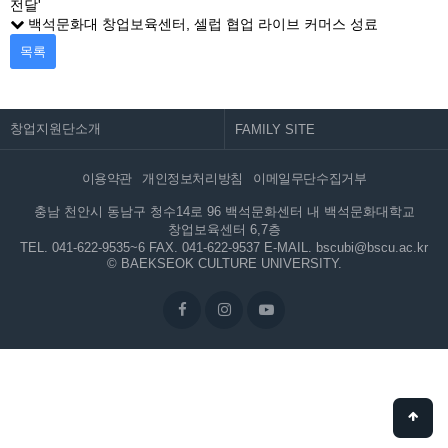
전달'
백석문화대 창업보육센터, 셀럽 협업 라이브 커머스 성료
목록
창업지원단소개
이용약관
개인정보처리방침
이메일무단수집거부
충남 천안시 동남구 청수14로 96 백석문화센터 내 백석문화대학교
창업보육센터 6,7층
TEL. 041-622-9535~6
FAX. 041-622-9537
E-MAIL. bscubi@bscu.ac.kr
© BAEKSEOK CULTURE UNIVERSITY.