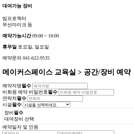
대여가능 장비
빔프로젝터
무선마이크 등
예약가능시간
09:00 ~ 18:00
휴무일
토요일, 일요일
예약문의 041-622-9535
메이커스페이스 교육실 > 공간/장비 예약
예약자명
필수
비회원 예약 비밀번호
필수
연락처
필수
시설
필수
장비
필수
대여장비 선택
예약일자 및 인원